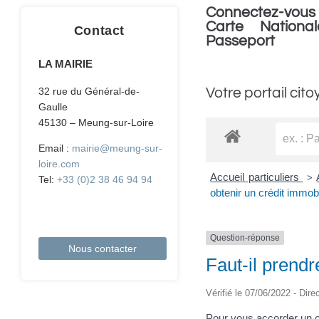
Connectez-vous 
Carte National
Contact
Passeport
LA MAIRIE
Votre portail cito
32 rue du Général-de-
Gaulle
45130 – Meung-sur-Loire
Email :
mairie@meung-sur-
loire.com
Accueil particuliers
>
Tel:
+33 (0)2 38 46 94 94
obtenir un crédit immobi
Question-réponse
Nous contacter
Faut-il prendr
Vérifié le 07/06/2022 - Dire
Pour vous accorder un cr