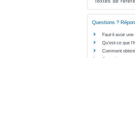
Textes de référ
Questions ? Répon
Faut-il avoir une
Qu'est-ce que l'
Comment obtenir
Garantie co-empr
Comment demande
Qu'est-ce que l'
Peut-on faire le
Que devient l'hy
©
Direction de l'information l