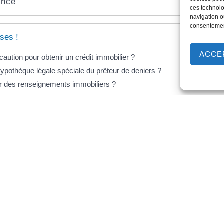
ence
ces technolo
navigation ou
consentement
ses !
ACCE
 caution pour obtenir un crédit immobilier ?
hypothèque légale spéciale du prêteur de deniers ?
 des renseignements immobiliers ?
unteur : que faire en cas de divorce ou de séparation du couple ?
r une hypothèque judiciaire conservatoire ?
hypothèque légale spéciale du prêteur de deniers ?
ver une hypothèque ?
pothèque quand le crédit immobilier est remboursé ?
égale et administrative