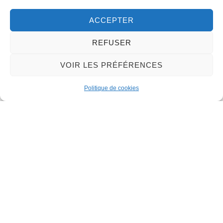
45130 – Meung-sur-Loire
ACCEPTER
Email :
mairie@meung-sur-loire.com
Tel:
+33 (0)2 38 46 94 94
REFUSER
VOIR LES PRÉFÉRENCES
Nous contacter
Politique de cookies
Mairie de Meung-sur-Loire
Mairie,