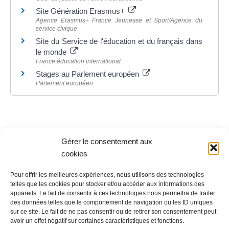
Site Génération Erasmus+
Agence Erasmus+ France Jeunesse et Sport/Agence du
service civique
Site du Service de l'éducation et du français dans
le monde
France éducation international
Stages au Parlement européen
Parlement européen
©
Direction de l'information légale et administrative
Gérer le consentement aux
cookies
Pour offrir les meilleures expériences, nous utilisons des technologies
Contact
telles que les cookies pour stocker et/ou accéder aux informations des
appareils. Le fait de consentir à ces technologies nous permettra de traiter
des données telles que le comportement de navigation ou les ID uniques
LA MAIRIE
sur ce site. Le fait de ne pas consentir ou de retirer son consentement peut
avoir un effet négatif sur certaines caractéristiques et fonctions.
32 rue du Général-de-Gaulle