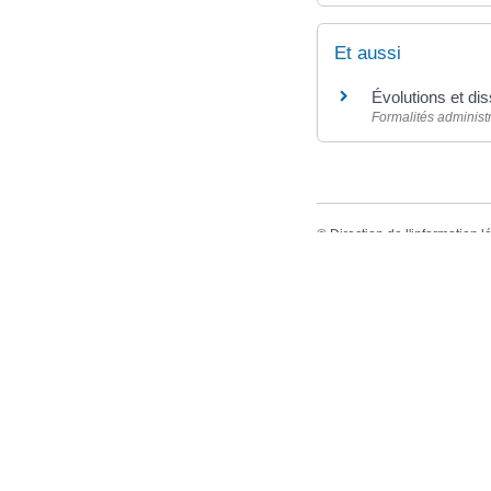
Et aussi
Évolutions et dis
Formalités administr
©
Direction de l'information l