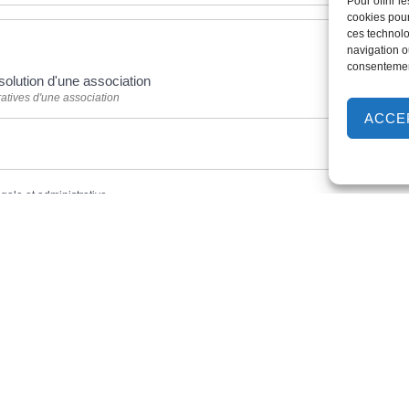
Pour offrir 
cookies pour
ces technolo
navigation ou
consentement
solution d'une association
atives d'une association
ACCE
égale et administrative