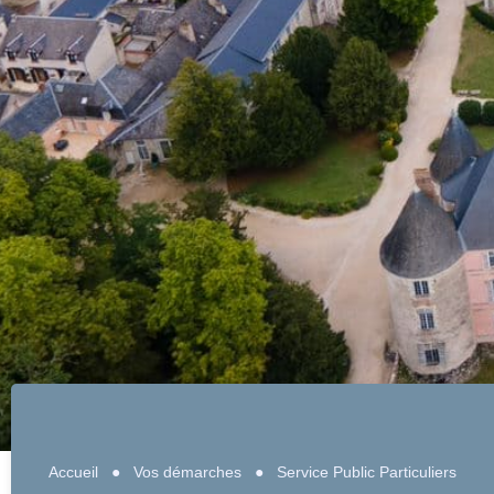
Accueil
●
Vos démarches
●
Service Public Particuliers