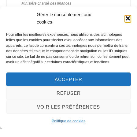
Ministère chargé des finances
Gérer le consentement aux
cookies
Pour offrir les meilleures expériences, nous utilisons des technologies
©
Direction de l'information légale et administrative
telles que les cookies pour stocker et/ou accéder aux informations des
appareils. Le fait de consentir à ces technologies nous permettra de traiter
des données telles que le comportement de navigation ou les ID uniques
sur ce site. Le fait de ne pas consentir ou de retirer son consentement peut
Contact
avoir un effet négatif sur certaines caractéristiques et fonctions.
LA MAIRIE
ACCEPTER
32 rue du Général-de-Gaulle
REFUSER
45130 – Meung-sur-Loire
VOIR LES PRÉFÉRENCES
Email :
mairie@meung-sur-loire.com
Tel:
+33 (0)2 38 46 94 94
Politique de cookies