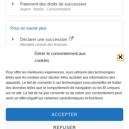
Paiement des droits de succession
Argent - Impôts - Consommation
Pour en savoir plus
Déclarer une succession
Ministère chargé des finances
Comment calculer les droits de succession ?
Gérer le consentement aux
Ministère chargé des finances
cookies
Pour offrir les meilleures expériences, nous utilisons des technologies
telles que les cookies pour stocker et/ou accéder aux informations des
appareils. Le fait de consentir à ces technologies nous permettra de traiter
©
Direction de l'information légale et administrative
des données telles que le comportement de navigation ou les ID uniques
sur ce site. Le fait de ne pas consentir ou de retirer son consentement peut
avoir un effet négatif sur certaines caractéristiques et fonctions.
Contact
ACCEPTER
LA MAIRIE
REFUSER