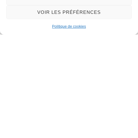
32 rue du Général-de-Gaulle
VOIR LES PRÉFÉRENCES
45130 – Meung-sur-Loire
Politique de cookies
Email :
mairie@meung-sur-loire.com
Tel:
+33 (0)2 38 46 94 94
Nous contacter