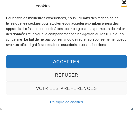
cookies
LA MAIRIE
Pour offrir les meilleures expériences, nous utilisons des technologies
32 rue du Général-de-Gaulle
telles que les cookies pour stocker et/ou accéder aux informations des
45130 – Meung-sur-Loire
appareils. Le fait de consentir à ces technologies nous permettra de traiter
des données telles que le comportement de navigation ou les ID uniques
Email :
mairie@meung-sur-loire.com
sur ce site. Le fait de ne pas consentir ou de retirer son consentement peut
Tel:
+33 (0)2 38 46 94 94
avoir un effet négatif sur certaines caractéristiques et fonctions.
ACCEPTER
Nous contacter
REFUSER
VOIR LES PRÉFÉRENCES
Politique de cookies