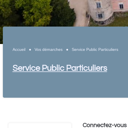
Accueil
●
Vos démarches
●
Service Public Particuliers
Service Public Particuliers
Connectez-vous 