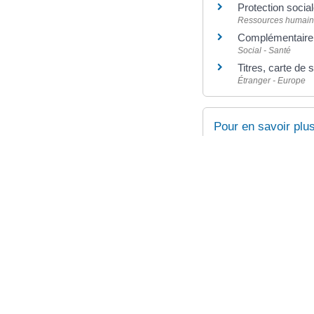
Protection social
Ressources humain
Complémentaire s
Social - Santé
Titres, carte de
Étranger - Europe
Pour en savoir plu
Déclarer une g
Caisse nationale d
Victime d'un acc
Caisse nationale d
©
Direction de l'information l