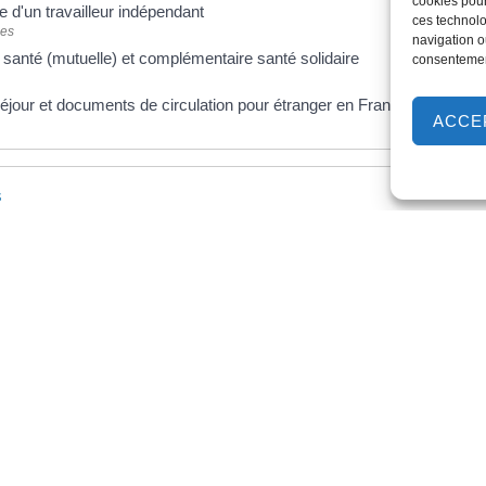
cookies pour
e d'un travailleur indépendant
ces technolo
es
navigation ou
anté (mutuelle) et complémentaire santé solidaire
consentement
 séjour et documents de circulation pour étranger en France
ACCE
s
rossesse
'assurance maladie (Cnam)
ident ? Déclarez-le à l'Assurance Maladie
'assurance maladie (Cnam)
égale et administrative