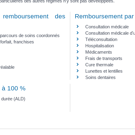
 particulières des autres régimes n’y sont pas développées.
 remboursement des
Remboursement par 
Consultation médicale
Consultation médicale d'
t parcours de soins coordonnés
Téléconsultation
forfait, franchises
Hospitalisation
Médicaments
Frais de transports
Cure thermale
réalable
Lunettes et lentilles
Soins dentaires
 à 100 %
e durée (ALD)