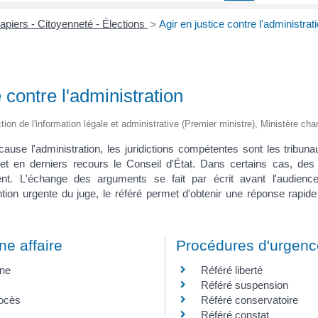
apiers - Citoyenneté - Élections
Agir en justice contre l'administrat
>
e contre l'administration
ction de l'information légale et administrative (Premier ministre), Ministère cha
cause l'administration, les juridictions compétentes sont les tribuna
 et en derniers recours le Conseil d'État. Dans certains cas, des j
nent. L'échange des arguments se fait par écrit avant l'audienc
tion urgente du juge, le référé permet d'obtenir une réponse rapide 
e affaire
Procédures d'urgence
ine
Référé liberté
Référé suspension
ocès
Référé conservatoire
Référé constat