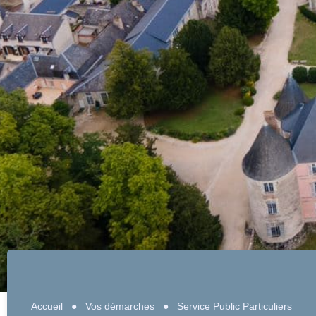
Accueil
●
Vos démarches
●
Service Public Particuliers