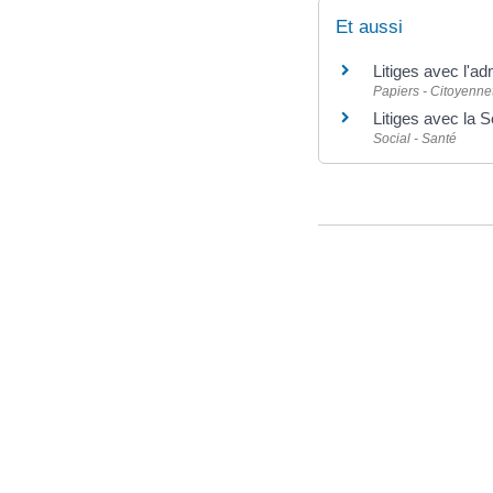
Et aussi
Litiges avec l'ad
Papiers - Citoyennet
Litiges avec la S
Social - Santé
©
Direction de l'information l