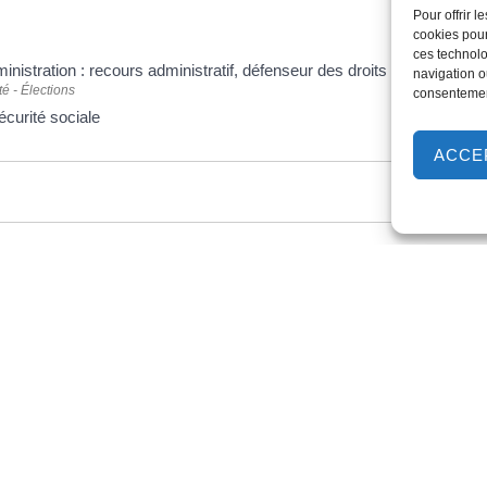
Pour offrir 
cookies pour
ces technolo
ministration : recours administratif, défenseur des droits
navigation ou
é - Élections
consentement
écurité sociale
ACCE
égale et administrative