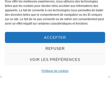
Pour offrir les meilleures expériences, nous utilisons des technologies
telles que les cookies pour stocker et/ou accéder aux informations des
appareils. Le fait de consentir à ces technologies nous permettra de traiter
Contact
des données telles que le comportement de navigation ou les ID uniques
sur ce site. Le fait de ne pas consentir ou de retirer son consentement peut
avoir un effet négatif sur certaines caractéristiques et fonctions.
LA MAIRIE
32 rue du Général-de-Gaulle
ACCEPTER
45130 – Meung-sur-Loire
REFUSER
Email :
mairie@meung-sur-loire.com
Tel:
+33 (0)2 38 46 94 94
VOIR LES PRÉFÉRENCES
Politique de cookies
Nous contacter