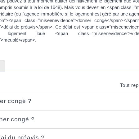
vous pouvez à tout moment quitter définitivement le logement que vo
compris soumis à la loi de 1948). Mais vous devez en <span class="
iétaire (ou l'agence immobilière si le logement est géré par une age
ion"><span class="miseenevidence">donner congé</span></spa
>délai de préavis</span>. Ce délai est <span class="miseeneviden
n logement loué <span class="miseenevidence">v
">meublé</span>.
Tout rep
er congé ?
er congé ?
lai du préavis ?