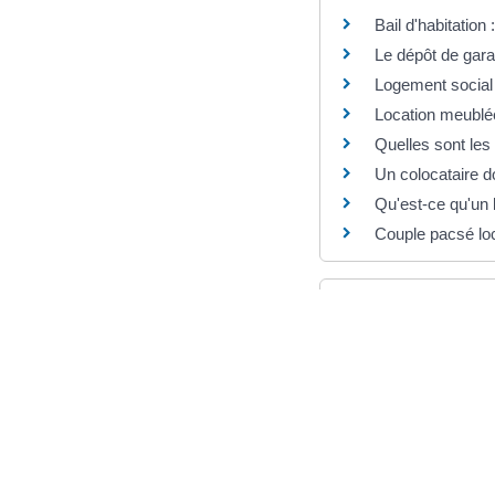
Bail d'habitation
Le dépôt de garan
Logement social o
Location meublée
Quelles sont les
Un colocataire do
Qu'est-ce qu'un 
Couple pacsé loc
Pour en savoir plu
Logement vide : d
Institut national de
Décret listant 
Legifrance