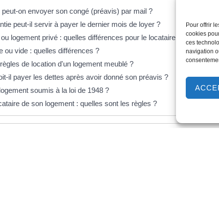
 : peut-on envoyer son congé (préavis) par mail ?
tie peut-il servir à payer le dernier mois de loyer ?
Pour offrir 
cookies pour
u logement privé : quelles différences pour le locataire ?
ces technolo
 ou vide : quelles différences ?
navigation ou
consentement
 règles de location d'un logement meublé ?
it-il payer les dettes après avoir donné son préavis ?
ACCE
logement soumis à la loi de 1948 ?
ataire de son logement : quelles sont les règles ?
s
urée du bail, congé, préavis, fin de location
 la consommation (INC)
les communes en zone tendue