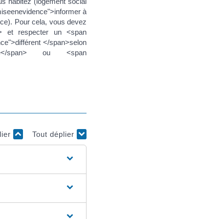
us habitez (logement social
miseenevidence">informer à
nce). Pour cela, vous devez
n> et respecter un <span
ce">différent </span>selon
ide</span> ou <span
lier
Tout déplier