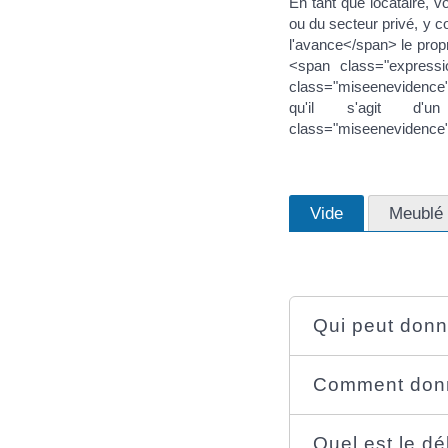
En tant que locataire, 
ou du secteur privé, y 
l'avance</span> le propr
<span class="express
class="miseenevidence"
qu'il s'agit d'u
class="miseenevidence
Vide
Meublé
Qui peut donn
Comment donn
Quel est le dé