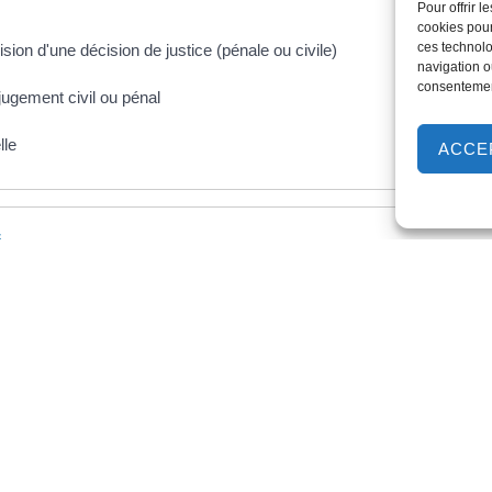
Pour offrir 
cookies pour
ces technolo
ion d'une décision de justice (pénale ou civile)
navigation ou
consentement
jugement civil ou pénal
lle
ACCE
s
e des droits de l'homme (CEDH)
nt la CEDH
égale et administrative