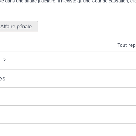
le dans une affaire judiciaire. Il n'existe qu'une Cour de cassation, ell
Affaire pénale
Tout rep
 ?
es