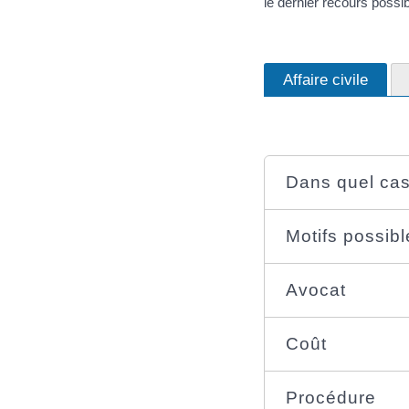
le dernier recours possib
Affaire civile
Dans quel cas
Motifs possibl
Avocat
Coût
Procédure