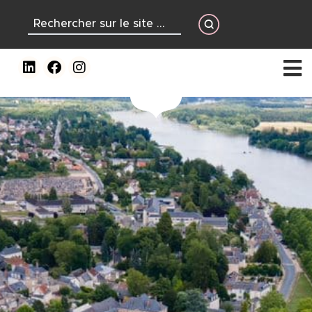
contenu
principal