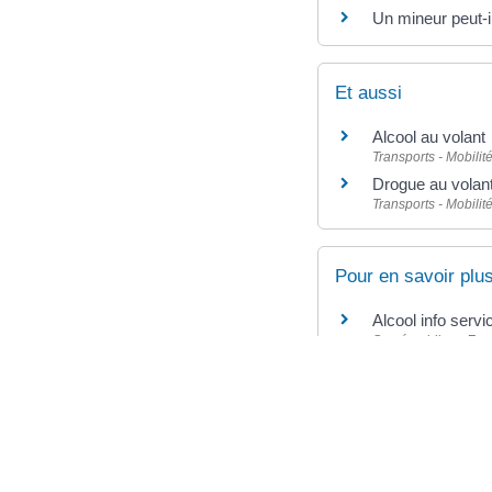
Un mineur peut-i
Et aussi
Alcool au volant
Transports - Mobilit
Drogue au volan
Transports - Mobilit
Pour en savoir plu
Alcool info serv
Santé publique Fra
Drogues.gouv.fr
Mission interministé
Drogues info se
Santé publique Fra
Joueurs info ser
Santé publique Fra