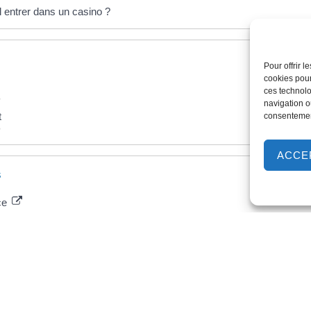
l entrer dans un casino ?
Pour offrir 
cookies pour
ces technolo
é
navigation ou
t
consentement
é
ACCE
s
ice
nce
rielle de lutte contre les drogues et les conduites addictives (Mildeca)
rvice
nce
vice
nce