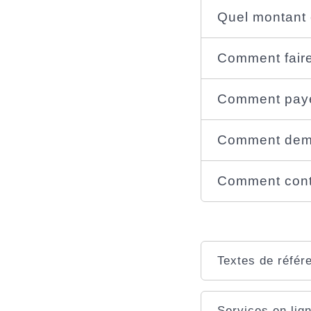
Quel montant 
Comment faire
Comment paye
Comment dema
Comment cont
Textes de référ
Services en lign