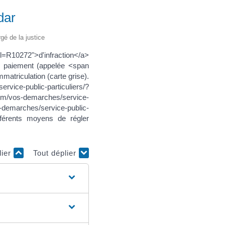
dar
rgé de la justice
l=R10272">d'infraction</a>
de paiement (appelée <span
mmatriculation (carte grise).
e-public-particuliers/?
om/vos-demarches/service-
-demarches/service-public-
fférents moyens de régler
lier
Tout déplier