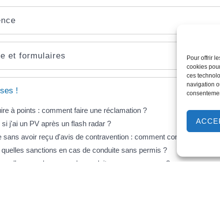
ence
e et formulaires
Pour offrir 
cookies pour
ces technolo
navigation ou
ses !
consentement
re à points : comment faire une réclamation ?
ACCE
i j'ai un PV après un flash radar ?
sans avoir reçu d'avis de contravention : comment contester ?
 : quelles sanctions en cas de conduite sans permis ?
 : quelle amende en cas de conduite sans assurance ?
ende forfaitaire après un contrôle radar