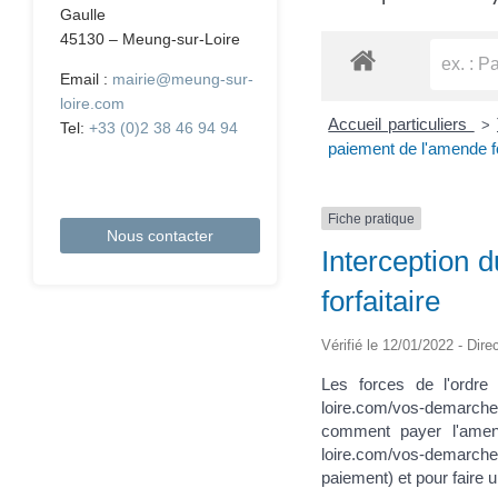
Gaulle
45130 – Meung-sur-Loire
Email :
mairie@meung-sur-
loire.com
Accueil particuliers
>
Tel:
+33 (0)2 38 46 94 94
paiement de l'amende fo
Fiche pratique
Nous contacter
Interception 
forfaitaire
Vérifié le 12/01/2022 - Dire
Les forces de l'ordre
loire.com/vos-demarc
comment payer l'amend
loire.com/vos-demarche
paiement) et pour faire 