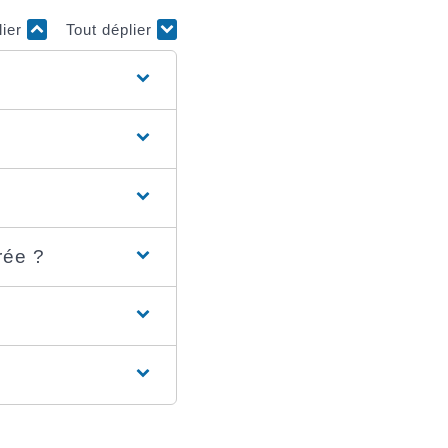
lier
Tout déplier
rée ?