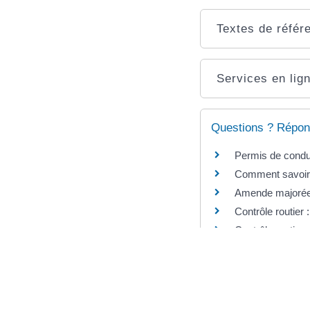
Textes de référ
Services en lign
Questions ? Répon
Permis de condui
Comment savoir s
Amende majorée 
Contrôle routier
Contrôle routier
Et aussi
Paiement de l'am