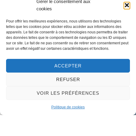
Gérer le consentement aux
cookies
LA MAIRIE
Pour offrir les meilleures expériences, nous utilisons des technologies
32 rue du Général-de-Gaulle
telles que les cookies pour stocker et/ou accéder aux informations des
45130 – Meung-sur-Loire
appareils. Le fait de consentir à ces technologies nous permettra de traiter
des données telles que le comportement de navigation ou les ID uniques
Email :
mairie@meung-sur-loire.com
sur ce site. Le fait de ne pas consentir ou de retirer son consentement peut
Tel:
+33 (0)2 38 46 94 94
avoir un effet négatif sur certaines caractéristiques et fonctions.
ACCEPTER
Nous contacter
REFUSER
VOIR LES PRÉFÉRENCES
Politique de cookies