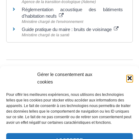
Agence de la transition écologique (Ademe)
Réglementation acoustique des bâtiments
d'habitation neufs
Ministère chargé de l'environnement
Guide pratique du maire : bruits de voisinage
Ministère chargé de la santé
©
Direction de l'information légale et administrative
Gérer le consentement aux
cookies
Contact
Pour offrir les meilleures expériences, nous utilisons des technologies
telles que les cookies pour stocker et/ou accéder aux informations des
appareils. Le fait de consentir à ces technologies nous permettra de traiter
LA MAIRIE
des données telles que le comportement de navigation ou les ID uniques
sur ce site. Le fait de ne pas consentir ou de retirer son consentement peut
32 rue du Général-de-Gaulle
avoir un effet négatif sur certaines caractéristiques et fonctions.
45130 – Meung-sur-Loire