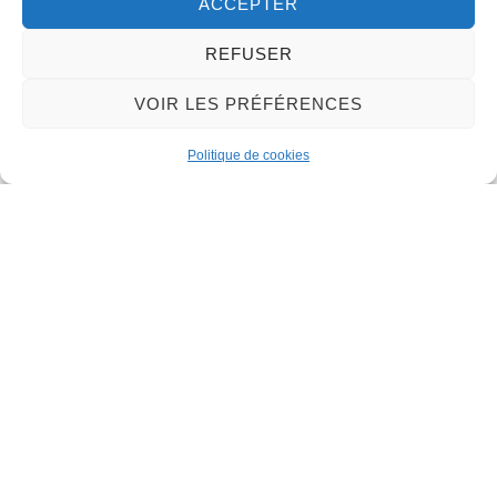
ACCEPTER
Email :
mairie@meung-sur-loire.com
Tel:
+33 (0)2 38 46 94 94
REFUSER
VOIR LES PRÉFÉRENCES
Nous contacter
Politique de cookies
Mairie de Meung-sur-Loire
Mairie,
32 rue du Général de Gaulle,
45130 Meung-sur-Loire