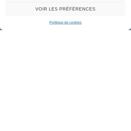
VOIR LES PRÉFÉRENCES
Nous contacter
Politique de cookies
Mairie de Meung-sur-Loire
Mairie,
32 rue du Général de Gaulle,
45130 Meung-sur-Loire
02 38 46 94 94
mairie@meung-sur-loire.com