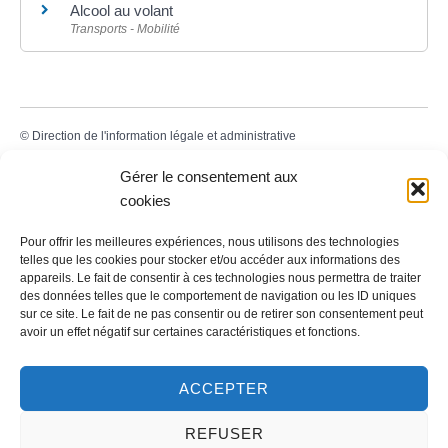
Alcool au volant
Transports - Mobilité
©
Direction de l'information légale et administrative
Gérer le consentement aux
cookies
Contact
Pour offrir les meilleures expériences, nous utilisons des technologies
telles que les cookies pour stocker et/ou accéder aux informations des
LA MAIRIE
appareils. Le fait de consentir à ces technologies nous permettra de traiter
des données telles que le comportement de navigation ou les ID uniques
32 rue du Général-de-Gaulle
sur ce site. Le fait de ne pas consentir ou de retirer son consentement peut
45130 – Meung-sur-Loire
avoir un effet négatif sur certaines caractéristiques et fonctions.
Email :
mairie@meung-sur-loire.com
ACCEPTER
Tel:
+33 (0)2 38 46 94 94
REFUSER