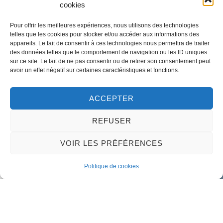
cookies
LA MAIRIE
32 rue du Général-de-Gaulle
Pour offrir les meilleures expériences, nous utilisons des technologies
telles que les cookies pour stocker et/ou accéder aux informations des
45130 – Meung-sur-Loire
appareils. Le fait de consentir à ces technologies nous permettra de traiter
des données telles que le comportement de navigation ou les ID uniques
Email :
mairie@meung-sur-loire.com
sur ce site. Le fait de ne pas consentir ou de retirer son consentement peut
Tel:
+33 (0)2 38 46 94 94
avoir un effet négatif sur certaines caractéristiques et fonctions.
ACCEPTER
Nous contacter
REFUSER
VOIR LES PRÉFÉRENCES
Politique de cookies