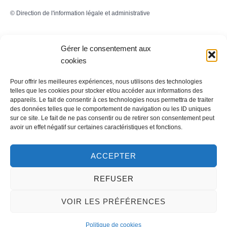
©
Direction de l'information légale et administrative
Gérer le consentement aux
Contact
cookies
LA MAIRIE
Pour offrir les meilleures expériences, nous utilisons des technologies
telles que les cookies pour stocker et/ou accéder aux informations des
appareils. Le fait de consentir à ces technologies nous permettra de traiter
32 rue du Général-de-Gaulle
des données telles que le comportement de navigation ou les ID uniques
45130 – Meung-sur-Loire
sur ce site. Le fait de ne pas consentir ou de retirer son consentement peut
avoir un effet négatif sur certaines caractéristiques et fonctions.
Email :
mairie@meung-sur-loire.com
Tel:
+33 (0)2 38 46 94 94
ACCEPTER
REFUSER
Nous contacter
VOIR LES PRÉFÉRENCES
Politique de cookies