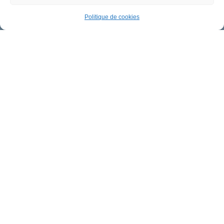
Politique de cookies
Mairie de Meung-sur-Loire
Mairie,
32 rue du Général de Gaulle,
45130 Meung-sur-Loire
02 38 46 94 94
mairie@meung-sur-loire.com
Horaires d'ouverture
Lundi :
9h00 à 12h30 & 13h30 à 18h00