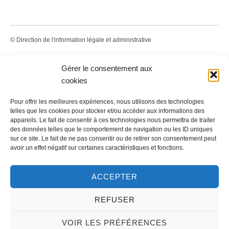
©
Direction de l'information légale et administrative
Gérer le consentement aux
cookies
Contact
Pour offrir les meilleures expériences, nous utilisons des technologies
LA MAIRIE
telles que les cookies pour stocker et/ou accéder aux informations des
appareils. Le fait de consentir à ces technologies nous permettra de traiter
32 rue du Général-de-Gaulle
des données telles que le comportement de navigation ou les ID uniques
45130 – Meung-sur-Loire
sur ce site. Le fait de ne pas consentir ou de retirer son consentement peut
avoir un effet négatif sur certaines caractéristiques et fonctions.
Email :
mairie@meung-sur-loire.com
Tel:
+33 (0)2 38 46 94 94
ACCEPTER
REFUSER
Nous contacter
VOIR LES PRÉFÉRENCES